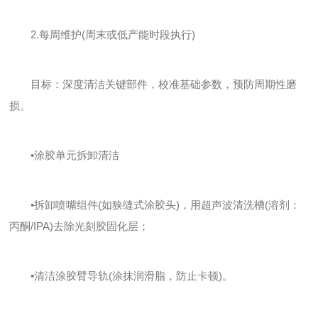
2.每周维护(周末或低产能时段执行)
目标：深度清洁关键部件，校准基础参数，预防周期性磨
损。
•涂胶单元拆卸清洁
•拆卸喷嘴组件(如狭缝式涂胶头)，用超声波清洗槽(溶剂：
丙酮/IPA)去除光刻胶固化层；
•清洁涂胶臂导轨(涂抹润滑脂，防止卡顿)。