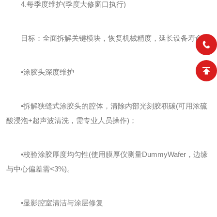
4.每季度维护(季度大修窗口执行)
目标：全面拆解关键模块，恢复机械精度，延长设备寿命。
•涂胶头深度维护
•拆解狭缝式涂胶头的腔体，清除内部光刻胶积碳(可用浓硫
酸浸泡+超声波清洗，需专业人员操作)；
•校验涂胶厚度均匀性(使用膜厚仪测量DummyWafer，边缘
与中心偏差需<3%)。
•显影腔室清洁与涂层修复