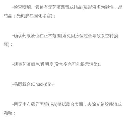
•检查喷嘴、管路有无药液残留或结晶(显影液多为碱性，易
结晶；光刻胶易固化堵塞)；
•确认药液液位在正常范围(避免因液位过低导致泵空转损
坏)；
•观察药液颜色/透明度(异常变色可能提示污染)。
•晶圆载台(Chuck)清洁
•用无尘布蘸异丙醇(IPA)擦拭载台表面，去除光刻胶残渣或
颗粒；