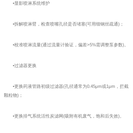
•显影喷淋系统维护
•拆解喷淋臂，检查喷嘴孔径是否堵塞(可用细钢丝疏通)；
•校准喷淋流量(通过流量计验证，偏差>5%需调整泵参数)。
•过滤器更换
•更换药液管路初级过滤器(孔径通常为0.45μm或1μm，拦截
颗粒物)；
•更换排气系统活性炭滤网(吸附有机废气，饱和后失效)。