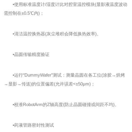
•使用标准温度计/湿度计比对腔室温控模块(显影液温度波动
需控制在±0.5℃内)；
•清洁温控换热器(灰尘堆积会降低换热效率)。
•晶圆传输精度验证
•运行“DummyWafer”测试：测量晶圆在各工位(涂胶→烘烤
→显影→传送)的位置偏差(允许误差<±50μm)；
•校准RobotArm的Z轴高度(防止晶圆碰撞或间距不均)。
•药液管路密封性测试