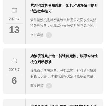
本文结合实验室通用操作准则，详细讲解实验
紫外清洗机使用维护：延长光源寿命与提升
室刮膜机制膜步骤与操作要点。一、实验前设
清洗效率技巧
备与环境准备正式制膜前需完成设备检查与环
2026-7
紫外清洗机是精密实验室常用的表面改性与洁
境预处理，为精准制膜奠定基础。首先清理刮
净处理设备，依靠紫外光源辐射与臭氧协同作
膜机工作台面、刮刀及配套工装，确保表面无
13
用，去除基材表面有机污染物、微观杂质，广
粉尘、残留浆料、杂质颗粒，避免造成涂膜
查看详情
泛应用于薄膜、芯片、光学器件等精密样品预
划...
处理场景。光源是其核心易耗部件，其工作状
态直接决定清洗效果与使用成本。规范的操作
方法与系统化维护手段，能够有效延缓光源老
旋涂仪选购指南：转速稳定性、膜厚均匀性
化、稳定辐射性能，同时持续提升清洗效率，
核心判断标准
保障样品处理的一致性与规范性。一、规范标
2026-7
旋涂仪是薄膜制备、光刻工艺、材料涂层研发
准化开机操作，减少光源无效损耗不合理的启
的核心设备，其性能直接决定薄膜成品质量与
停操作是加速紫外光源老化的主要诱因。日常
6
实验、生产数据的可重复性。选购无需盲从品
使用中需遵循紫外清洗机的启停流程，杜绝
查看详情
牌与高配参数，核心聚焦转速稳定性与膜厚均
频...
匀性两大指标。本文结合行业通用评判逻辑，
梳理无具体参数化的选购核心标准，为科研及
工业用户提供实用参考。一、转速稳定性：性