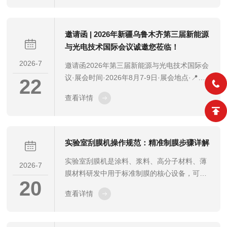
料与储能技术创新发展论坛暨清洁能源科技前
基...
沿论坛038月21日-23日📍山西·太原第五届光
电、能源与新材料大会048月31日-9月2日📍江
邀请函 | 2026年新疆乌鲁木齐第三届新能源
苏·无锡无锡半导体设备展CSEAC2026展会简
与光电技术国际会议诚邀您莅临！
介01第三届新能源与光电技术国际会议时间：
2026-7
邀请函2026年第三届新能源与光电技术国际会
2026年8月7日-8月9日📍地点：新疆乌鲁木齐
议·展会时间·2026年8月7-9日·展会地点·📍新
·...
22
疆乌鲁木齐·尊茂鸿福酒店三楼·银殿1厅/2厅诚
查看详情
邀莅临“2026年第三届新能源与光电技术国际
会议”将于2026年8月7日—8月9日在新疆乌鲁
木齐盛大启幕。江苏容道社将携多款自主研发
的科研仪器如：涂胶机、显影机，烤胶机、旋
实验室刮膜机操作规范：精准制膜步骤详解
涂仪、控温涂膜机、等离子清洗机、臭氧清洗
实验室刮膜机是涂料、浆料、高分子材料、薄
机等重磅亮相，我们以自研设备助力新能源、
2026-7
膜材料研发中用于标准制膜的核心设备，可替
半导体、光学材料研发生产。本次展会现场可
20
代人工刮膜，有效消除人为力度不均、速度不
实地观摩设备运行、一对一技术洽谈，诚邀各
查看详情
稳带来的膜厚偏差，保障涂膜均匀性、一致性
地行...
与实验重复性。规范、标准的操作流程是获得
平整无瑕疵薄膜、保证实验数据可靠的关键。