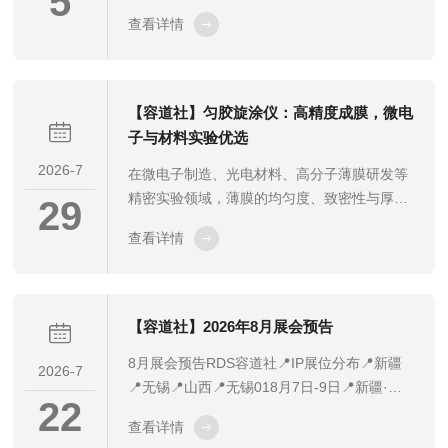
5
完成基片匀胶、显影定型，转速的稳定性直接
查看详情
决定薄膜厚度均匀性与成品良率。在长期运行
过程中，受机械磨损、电路异常、负载偏差及
操作不规范等因素影响，容易出现转速不稳、
转速不达标、无故报警停机等故障，直接中断
【容道社】匀胶旋涂仪：高精度成膜，微电
生产工艺，造成样品报废与产能损耗。为快速
子与材料实验优选
排查隐患、恢复正常工况，本文总结匀胶显影
2026-7
在微电子制造、光电材料、高分子薄膜研发等
机转速异常与报警停机的标准化诊断与修复方
精密实验领域，薄膜的均匀度、致密性与厚度
法。一、负载与基片装夹故障排查修复装夹异
29
一致性，直接决定器件性能与实验数据准确
常、负载失衡是转速报警停机的常见诱因。
查看详情
性。传统人工涂膜、刮刀制样方式难以实现超
基...
薄、均匀、无瑕疵的薄膜制备，极易出现厚薄
不均、边缘堆积、颗粒残留等问题，无法满足
高精度科研需求。匀胶旋涂仪是专为精密成膜
【容道社】2026年8月展会预告
研发的专用设备，依托离心旋涂原理实现标准
8月展会预告RDS容道社📍IP展位分布📍新疆
化制膜，成膜精度高、重复性好，是微电子加
2026-7
📍无锡📍山西📍无锡018月7日-9日📍新疆·乌
工与新型材料实验的核心优选设备。一、工作
22
鲁木齐2026年第三届新能源与光电技术国际会
原理1、基材精准吸附固定原理。匀胶旋涂仪
查看详情
议028月7日-9日📍江苏·无锡2026先进能源材
配备专用吸附固定结构，可稳固吸附各类平整