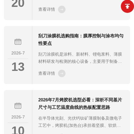
20
料、功能涂层等研发与检测场景。不同实验对
同涂料、浆料的流动特性适配对应的涂膜结
查看详情
涂布精度、试样尺寸、操作方式的需求差异明
构。常规...
显，合理选型直接影响涂膜一致性、实验效率
与数据可靠性。本文从实验需求出发，梳理核
心选型要点，帮助实验室用户快速匹配高效适
刮刀涂膜机选购指南：膜厚控制与涂布均匀
用的小型涂膜设备。一、根据试样类型与尺寸
性要点
确定机型结构选型首先要匹配试样材质与规
2026-7
刮刀涂膜机是涂料、新材料、锂电浆料、薄膜
格，常见试样包括柔性基材、硬质板材、片状
材料研发与检测的核心设备，主要用于制备厚
样品等。小型涂膜机主要分为平台固定式、移
13
度均匀、品相稳定的标准涂膜试样。涂膜质量
动式、辊式涂布等结构，柔性薄膜类试样适合
查看详情
的稳定性直接决定材料性能测试数据的准确
选用带...
性，而膜厚精度与涂布均匀性是评判品质的核
心指标。市面上不同的规格在结构设计、控制
能力上差异较大，选购时需围绕核心性能、适
2026年7月烤胶机选型必看：深析不同基片
配工况与结构配置精准筛选，规避涂膜不均、
尺寸与工艺温度曲线的热板配置思路
厚度偏移、重复性差等问题，保障制样标准化
2026-7
在半导体光刻、光伏钙钛矿薄膜制备及微电子
与实验数据可靠性。一、优先核查膜厚控制核
工艺中，烤胶机(加热台)承担着坚膜、软烘、
心精度与稳定性膜厚精准可控是刮刀涂膜机的
10
硬烘等关键工序，其温度场的稳定性与工艺可
核心价值，选购首要关注间隙调控与误差修正