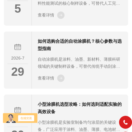
料性能测试的核心制样设备，可替代人工完成
5
标准化涂膜制备，保障涂膜厚度均匀、板面平
查看详情
整，为后续附着力、耐候性、光泽度等测试提
供标准试样。在日常试验中，常出现涂膜厚薄
不均、局部条纹、边缘厚薄偏差、针孔露底等
不均匀问题，直接影响试验数据重复性与准确
如何选购合适的自动涂膜机？核心参数与选
性。为快速解决制样故障，保障实验规范性，
型指南
本文梳理实验室自动涂膜机涂膜不均匀的完整
2026-7
自动涂膜机是涂料、油墨、新材料、薄膜科研
排查与整改方法。一、基材与放置平整度排查
领域的关键制样设备，可替代传统手动刮涂方
基材不平整、放置错位是涂膜不均匀的基础诱
29
式，制备厚度均匀、表面平整的标准涂膜试
因。制样基材板面翘曲、表面附着粉尘、油
查看详情
样，有效规避人工操作带来的涂层不均、重复
污...
性差等问题。机型种类繁多，适配工况差异较
大，盲目选型易出现功能冗余、无法适配物
料、制样精度不达标等问题。结合实验需求、
小型涂膜机选型攻略：如何选到适配实验的
物料特性与设备核心性能，科学筛选机型，是
高效设备
保障涂膜实验数据精准、提升研发效率的关
2026-7
小型涂膜机是实验室制备均匀涂层的关键设
键。一、依据物料特性匹配涂膜方式物料粘度
备，广泛应用于涂料、油墨、薄膜、电池材
与物理状态是自动涂膜机选型的基础前提，不