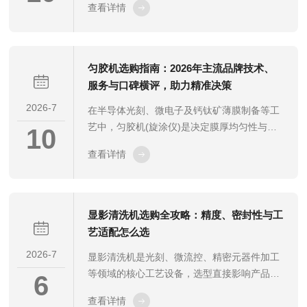
查看详情
编程能力，直接关联最终膜层附着力和图形转
能...
移精度。面对2026年多样化的产线升级与科研
需求，采购端往往在参数虚标、售后断层、工
艺适配不足等痛点上反复踩坑。本文从实际应
匀胶机选购指南：2026年主流品牌技术、
用场景出发，结合厂家公开资料与行业通用技
服务与口碑横评，助力精准决策
术逻辑，对主流国内外品牌进行条理化解构，
2026-7
在半导体光刻、微电子及钙钛矿薄膜制备等工
为决策提供参考。一、用户痛点与采购避坑核
艺中，匀胶机(旋涂仪)是决定膜厚均匀性与良
心维度许多用户在设备进厂后发现温度漂移
10
品率的基础装备。面对市场上繁杂的参数与品
大、程序段数不够、基片受热翘曲，本质...
查看详情
牌，采购人员往往容易陷入“唯转速论”或“唯价
格论”的误区。本文结合行业实测数据与厂家资
料，从用户痛点出发，梳理2026年匀胶机选型
的核心避坑逻辑，并对国内外代表性厂家进行
显影清洗机选购全攻略：精度、密封性与工
实力拆解。一、用户痛点与核心参数避坑指南
艺适配怎么选
很多用户在采购后发现膜厚不均、边缘堆积或
2026-7
显影清洗机是光刻、微流控、精密元器件加工
出现“飞片”现象，根源往往在于忽略了以下几
等领域的核心工艺设备，选型直接影响产品良
项核心参数的深层指标。转速与加速度的真实
6
率、工艺稳定性与生产效率。选购无需纠结繁
控制力不要只看最高转速标称...
查看详情
杂的辅助功能，重点聚焦精度、密封性、工艺