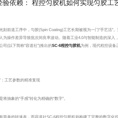
经验依赖： 程控匀胶机如何实现匀胶工
道工序中，匀胶(Spin Coating)工艺长期被视为一门“手艺
为操作差异导致批次间良率波动。随着工业4.0与智能制造的深入，2
司(以下简称“容道社”)推出的
SC-6程控匀胶机
为例，现代程控设备
”：工艺参数的精准复现
抽象的“手感”转化为精确的“数字”。
单的转速表，而容道社SC-6程控匀胶机则构建了完整的数字化控