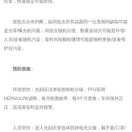
位置，快速锁定可疑阶段。
按批次分布判断，如同批次所有晶圆同一位置相同缺陷可能
是光罩/曝光机问题；同批次随机出现、数量波动大可能是环境/
人员/设备随机污染；某时间段颗粒骤增可能是物料更换/设备维
护后污染。
预防措施
：
环境管控：光刻区洁净室按制程分级，FFU采用
HEPA/ULPA滤网，每月检测效率、每3个月更换；车间保持正
压，温湿度实时监控报警。
人员管控：进入光刻区穿连体防静电无尘服，戴手套/口罩/