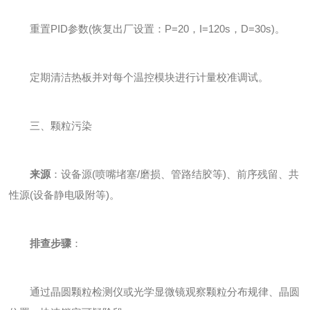
重置PID参数(恢复出厂设置：P=20，I=120s，D=30s)。
定期清洁热板并对每个温控模块进行计量校准调试。
三、颗粒污染
来源
：设备源(喷嘴堵塞/磨损、管路结胶等)、前序残留、共
性源(设备静电吸附等)。
排查步骤
：
通过晶圆颗粒检测仪或光学显微镜观察颗粒分布规律、晶圆