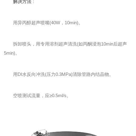
解决方法
：
用异丙醇超声喷嘴(40W，10min)。
拆卸喷头，用专用溶剂超声清洗(如丙酮浸泡10min后超声
5min)。
用DI水反向冲洗(压力0.3MPa)清除管路内结晶物。
空喷测试流量，应≥0.5ml/s。