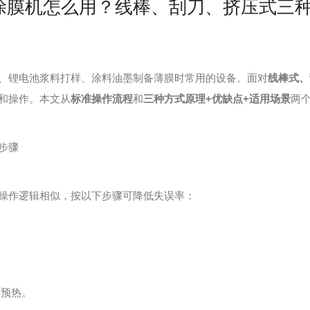
涂膜机怎么用？线棒、刮刀、挤压式三
、锂电池浆料打样、涂料油墨制备薄膜时常用的设备。面对
线棒式、
和操作。本文从
标准操作流程
和
三种方式原理+优缺点+适用场景
两
步骤
作逻辑相似，按以下步骤可降低失误率：
备预热。