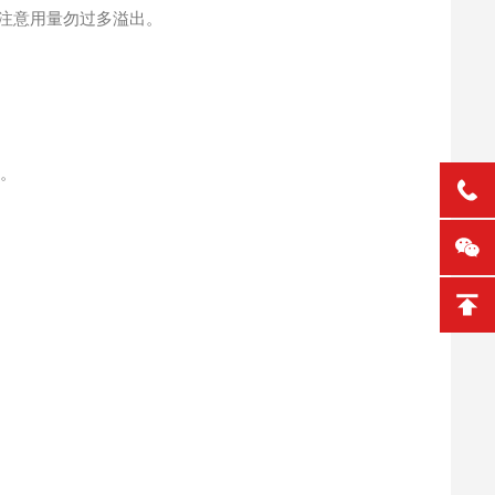
，注意用量勿过多溢出。
度
。