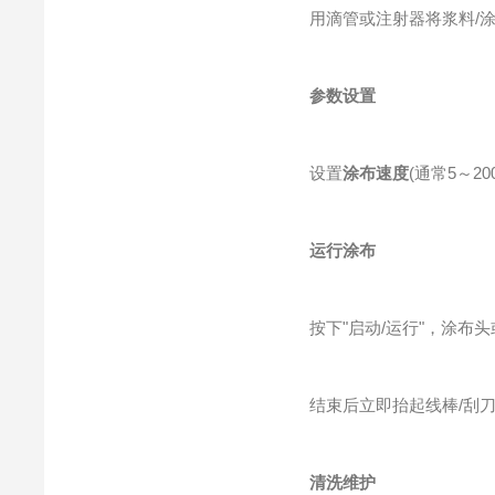
用滴管或注射器将浆料/涂料
参数设置
设置
涂布速度
(通常5～2
运行涂布
按下"启动/运行"，涂布头
结束后立即抬起线棒/刮刀
清洗维护