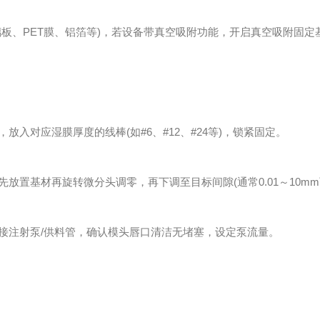
、PET膜、铝箔等)，若设备带真空吸附功能，开启真空吸附固定
放入对应湿膜厚度的线棒(如#6、#12、#24等)，锁紧固定。
放置基材再旋转微分头调零，再下调至目标间隙(通常0.01～10mm
接注射泵/供料管，确认模头唇口清洁无堵塞，设定泵流量。