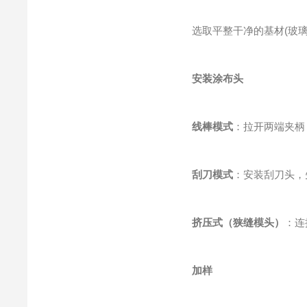
选取平整干净的基材(玻璃板
安装涂布头
线棒模式
：拉开两端夹柄，
刮刀模式
：安装刮刀头，先
挤压式（狭缝模头）
：连
加样