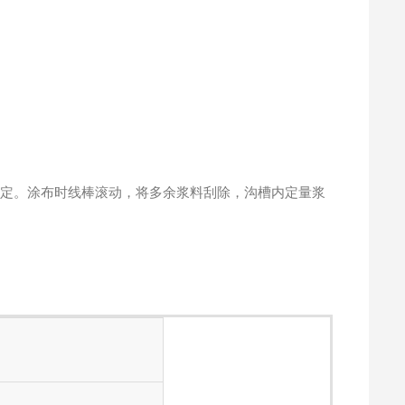
积固定。涂布时线棒滚动，将多余浆料刮除，沟槽内定量浆