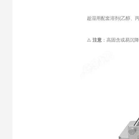
趁湿用配套溶剂(乙醇、丙酮
⚠️
注意
：高固含或易沉