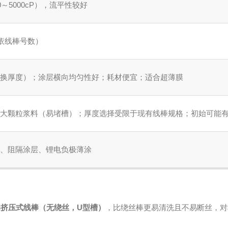
0～5000cP），流平性较好
（依线棒号数）
即换厚度）；涂层横向均匀性好；耗材便宜；适合超薄膜
含大颗粒浆料（易堵槽）；厚度选择受限于现有线棒规格；初始可能
墨、阻隔涂层、锂电负极薄涂
选
挤压式线棒（无绕丝，U型槽）
，比绕丝棒更易清洗且不易断丝，对