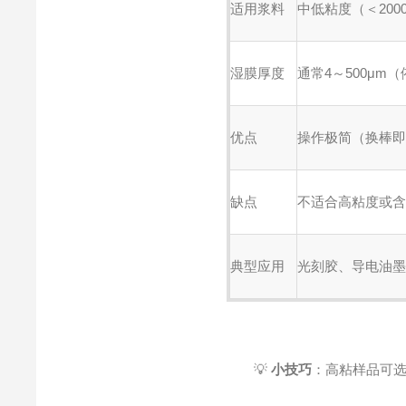
适用浆料
中低粘度（＜200
湿膜厚度
通常4～500μm
优点
操作极简（换棒
缺点
不适合高粘度或
典型应用
光刻胶、导电油
💡
小技巧
：高粘样品可