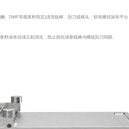
、DMF等视浆料而定)清洗线棒、刮刀或模头，软布擦拭涂布平台
降浆料涂布后须立刻清洗，防止固化堵塞线棒沟槽或刮刀间隙。