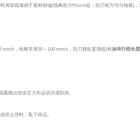
滴加或倾倒于基材前端(线棒前方约1cm处，刮刀前方均匀铺展)
00 mm/s，线棒常用30～100 mm/s，刮刀视粘度调低)和
涂布行程长
或载物台按设定方向运动完成刮涂。
或停止供料，取下样品。