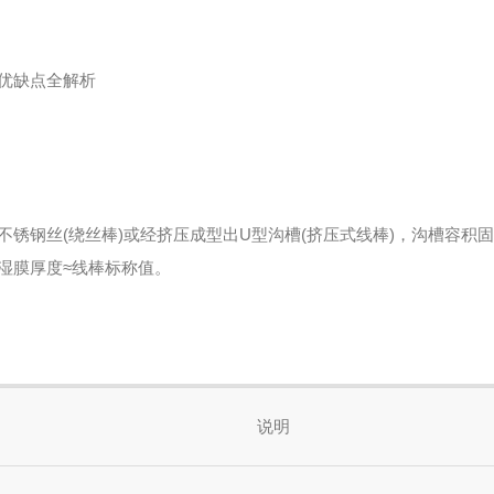
优缺点全解析
不锈钢丝(绕丝棒)或经挤压成型出U型沟槽(挤压式线棒)，沟槽容
湿膜厚度≈线棒标称值。
说明