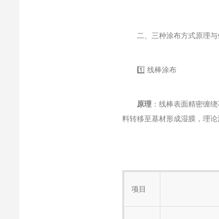
二、三种涂布方式原理与
1️⃣ 线棒涂布
原理
：线棒表面精密缠绕
料转移至基材形成湿膜，理论
项目