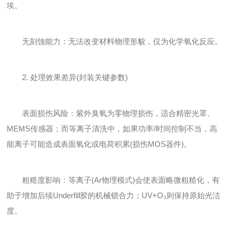
埃。
无刻蚀能力：无法改变材料物理形貌，仅为化学氧化反应。
2. 处理效果差异(封装关键参数)
表面损伤风险：紫外臭氧为零物理损伤，适合精密光罩、
MEMS传感器；而等离子清洗中，如果功率/时间控制不当，高
能离子可能造成表面氧化或电荷积累(损伤MOS器件)。
粗糙度影响：等离子(Ar物理模式)会使表面略微粗糙化，有
助于增加后续Underfill胶的机械锁合力；UV+O₃则保持原始光洁
度。