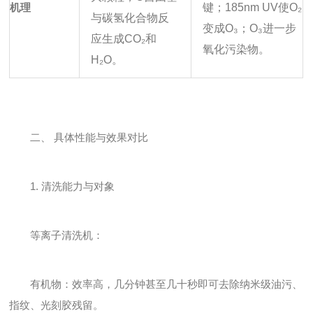
机理
键；185nm UV使O₂
与碳氢化合物反
变成O₃；O₃进一步
应生成CO₂和
氧化污染物。
H₂O。
二、 具体性能与效果对比
1. 清洗能力与对象
等离子清洗机：
有机物：效率高，几分钟甚至几十秒即可去除纳米级油污、
指纹、光刻胶残留。