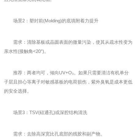
场景2：塑封前(Molding)的底填附着力提升
需求：清除基板或晶圆表面的微量污染，使其从疏水性变为
亲水性(接触角<20°)。
推荐：两者均可，倾向UV+O₃。如果只需要清洁有机单分
子层且担心等离子对敏感基板的电荷损伤，紫外臭氧是成本更低
的安全选择。
场景3：TSV(硅通孔)或深腔结构清洗
需求：去除高深宽比孔底部的残胶和副产物。