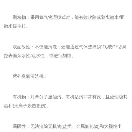
颗粒物：采用氩气物理模式时，能有效吹除或剥离微米/亚
微米级尘粒。
表面改性：不仅能清洗，还能通过气体选择(如O₂或CF₄)调
控表面亲水性/疏水性，或进行刻蚀。
紫外臭氧清洗机：
有机物：对单分子层油污、有机沾污非常有效，且处理极其
温和(无离子轰击损伤)。
局限性：无法清除无机物(盐类、金属氧化物)和大颗粒尘