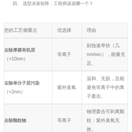
四、 选型决策矩阵：工程师该选哪一个？
您的工艺侧重点
优选择
理由
刻蚀速率快（几
去除厚膜有机层
等离子
nm/sec），能量充
（>10nm）
足。
温和、无损，且能
去除单分子层污染
紫外臭氧
避免等离子中的离
（<2nm）
子轰击。
物理轰击可剥离颗
去除颗粒物
等离子
粒；紫外臭氧无
效。