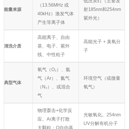
低压汞灯（主要发
（13.56MHz 或
能量来源
射185nm和254nm
40kHz）激发气体
紫外光）
产生等离子体
高能离子、自由
高能光子 + 臭氧分
清洗介质
基、电子、紫外
子
线、中性粒子
氧气（O₂）、氩
气（Ar）、氮气
环境空气（或微量
典型气体
（N₂）、或混合
氧气）
气
物理轰击+化学反
光敏氧化。254nm
应。Ar离子打散
UV分解有机分子
大颗粒；O自由基