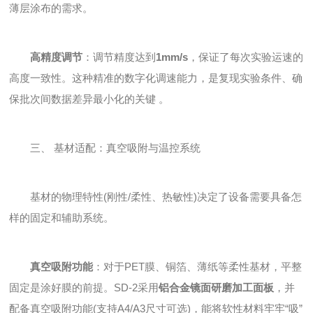
薄层涂布的需求。
高精度调节
：调节精度达到
1mm/s
，保证了每次实验运速的
高度一致性。这种精准的数字化调速能力，是复现实验条件、确
保批次间数据差异最小化的关键 。
三、 基材适配：真空吸附与温控系统
基材的物理特性(刚性/柔性、热敏性)决定了设备需要具备怎
样的固定和辅助系统。
真空吸附功能
：对于PET膜、铜箔、薄纸等柔性基材，平整
固定是涂好膜的前提。SD-2采用
铝合金镜面研磨加工面板
，并
配备真空吸附功能(支持A4/A3尺寸可选)，能将软性材料牢牢“吸”