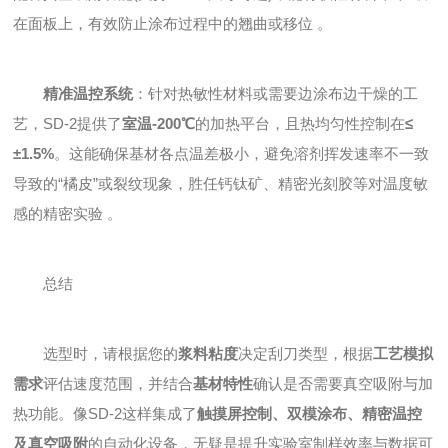
在面板上，有效防止涂布过程中的翘曲或移位 。
精准温控系统
：针对热敏性材料或需要边涂布边干燥的工
艺，SD-2提供了
室温-200℃
的加热平台，且热均匀性控制在
≤
±1.5%
。这能确保基材各点温差极小，避免溶剂挥发速率不一致
导致的“橘皮”或裂纹现象，胜任钙钛矿、精密光刻胶等对温度敏
感的精密实验 。
总结
选型时，请根据您的
浆料粘度
决定刮刀类型，根据
工艺模拟
需求
评估速度范围，并结合
基材特性
确认是否需要真空吸附与加
热功能。像SD-2这样集成了
触摸屏控制、双模涂布、精密温控
及真空吸附
的自动化设备，无疑是提升实验室制样效率与数据可