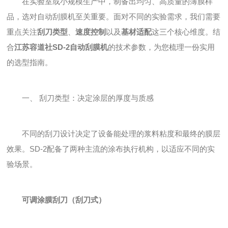
在实验室或小规模生产中，制备出均匀、高质量的薄膜样
品，选对自动刮膜机至关重要。面对不同的实验需求，我们需要
重点关注
刮刀类型
、
速度控制
以及
基材适配
这三个核心维度。结
合
江苏容道社SD-2自动刮膜机
的技术参数，为您梳理一份实用
的选型指南。
一、 刮刀类型：决定涂层的厚度与质感
不同的刮刀设计决定了设备能处理的浆料粘度和最终的膜层
效果。SD-2配备了两种主流的涂布执行机构，以适应不同的实
验场景。
可调涂膜刮刀（刮刀式）