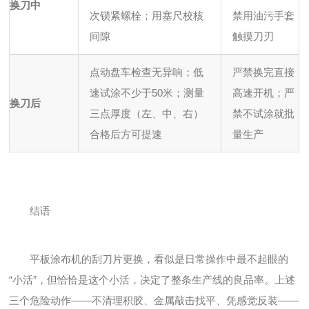
换刀中
次锁紧螺栓；用塞尺校核
禁用油污手套
间隙
触摸刀刃
点动盘车检查无异响；低
严禁换完直接
速试涂不少于50米；测量
高速开机；严
换刀后
三点厚度（左、中、右）
禁不试涂就批
合格后方可提速
量生产
结语
平板涂布机的刮刀片更换，看似是日常操作中最不起眼的
“小活”，但恰恰是这个小活，决定了整条生产线的良品率。上述
三个危险动作——不清理积胶、金属敲击找平、凭感觉反装——