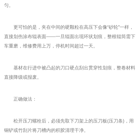
匀。
更可怕的是，夹在中间的硬颗粒在高压下会像“砂轮”一样，
直接划伤涂布辊表面——一旦辊面出现环状划痕，整根辊筒需下
车重磨，维修费用上万，停机时间超过一天。
基材在行进中被凸起的刀口硬点刮出贯穿性划痕，整卷材料
直接降级或报废。
正确做法：
松开压刀螺栓后，必须先取下刀架上的压刀板(压刀条)，用
铜铲或竹刮片将刀槽内的积胶清理干净。