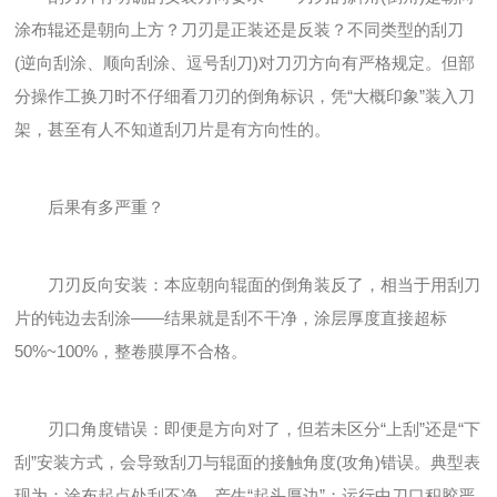
涂布辊还是朝向上方？刀刃是正装还是反装？不同类型的刮刀
(逆向刮涂、顺向刮涂、逗号刮刀)对刀刃方向有严格规定。但部
分操作工换刀时不仔细看刀刃的倒角标识，凭“大概印象”装入刀
架，甚至有人不知道刮刀片是有方向性的。
后果有多严重？
刀刃反向安装：本应朝向辊面的倒角装反了，相当于用刮刀
片的钝边去刮涂——结果就是刮不干净，涂层厚度直接超标
50%~100%，整卷膜厚不合格。
刃口角度错误：即便是方向对了，但若未区分“上刮”还是“下
刮”安装方式，会导致刮刀与辊面的接触角度(攻角)错误。典型表
现为：涂布起点处刮不净，产生“起头厚边”；运行中刀口积胶严