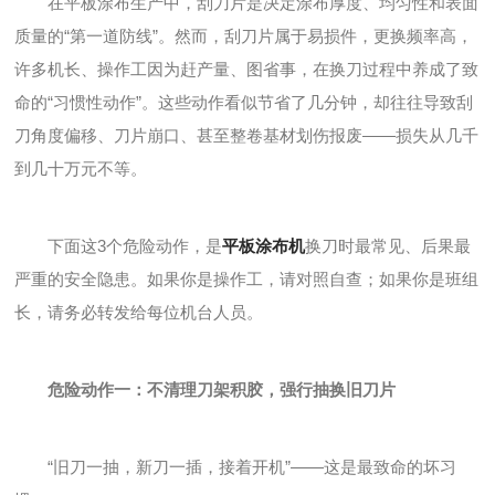
在平板涂布生产中，刮刀片是决定涂布厚度、均匀性和表面
质量的“第一道防线”。然而，刮刀片属于易损件，更换频率高，
许多机长、操作工因为赶产量、图省事，在换刀过程中养成了致
命的“习惯性动作”。这些动作看似节省了几分钟，却往往导致刮
刀角度偏移、刀片崩口、甚至整卷基材划伤报废——损失从几千
到几十万元不等。
下面这3个危险动作，是
平板涂布机
换刀时最常见、后果最
严重的安全隐患。如果你是操作工，请对照自查；如果你是班组
长，请务必转发给每位机台人员。
危险动作一：不清理刀架积胶，强行抽换旧刀片
“旧刀一抽，新刀一插，接着开机”——这是最致命的坏习