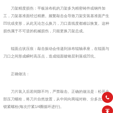
刀架精度损伤：平板涂布机的刀架多为精密铸件或钢件加
工，刀架基准面经过精磨。频繁敲击会导致刀架安装基准面产生
凹坑或变形，从此无论怎么换刀，刀口直线度都难以恢复。这种
损伤属于不可逆的机械损伤，只能更换刀架总成。
辊面点状压痕：敲击振动会传递到涂布辊轴承座，在辊面与
刀口之间形成瞬时高压点，造成辊面镀铬层剥落或凹坑。
正确做法：
刀片装入后若间隙不均，严禁敲击。正确的做法是：松开全
部压刀螺栓，将刀片自然放置，从中间向两端对称、分多次逐步
锁紧螺栓(每次拧紧1/4圈循环进行)。