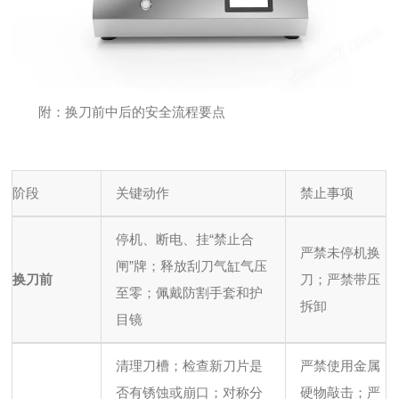
附：换刀前中后的安全流程要点
阶段
关键动作
禁止事项
停机、断电、挂“禁止合
严禁未停机换
闸”牌；释放刮刀气缸气压
换刀前
刀；严禁带压
至零；佩戴防割手套和护
拆卸
目镜
清理刀槽；检查新刀片是
严禁使用金属
否有锈蚀或崩口；对称分
硬物敲击；严