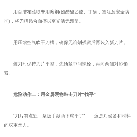
用百洁布蘸取专用溶剂(如醋酸乙酯、丁酮，需注意安全防
护)，将刀槽贴合面擦拭至光洁无残留。
用压缩空气吹干刀槽，确保无溶剂残留后再装入新刀片。
装刀时保持刀片平整，先预紧中间螺栓，再向两侧对称锁
紧。
危险动作二：用金属硬物敲击刀片“找平”
“刀片有点翘，拿扳手敲两下就平了”——这是对设备和材料
的双重暴力。