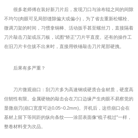
很多老师傅在装好新刀片后，发现刀口与涂布辊之间的间隙
不均匀(肉眼可见局部缝隙偏大或偏小)，为了省去重新松螺栓、
微调刀架的时间，习惯拿铜棒、活动扳手甚至螺丝刀，直接隔着
刀片敲击刀架或压刀板，试图“矫正”刀片平直度。还有的操作工
在旧刀片卡住拔不出来时，直接用铁锤敲击刀片尾部硬拽。
后果有多严重？
刀片微观崩口：刮刀片多为高速钢或硬质合金材质，硬度高
但韧性有限。金属硬物的敲击会在刀口边缘产生肉眼不易察觉的
显微崩刃(崩口宽度可达0.05~0.2mm)。开机后，这些崩口会在
基材上留下等间距的纵向条纹——涂层表面像“梳子梳过”一样，
整卷材料变为次品。