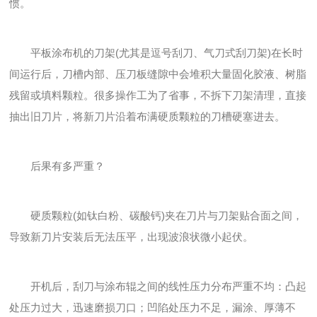
惯。
平板涂布机的刀架(尤其是逗号刮刀、气刀式刮刀架)在长时
间运行后，刀槽内部、压刀板缝隙中会堆积大量固化胶液、树脂
残留或填料颗粒。很多操作工为了省事，不拆下刀架清理，直接
抽出旧刀片，将新刀片沿着布满硬质颗粒的刀槽硬塞进去。
后果有多严重？
硬质颗粒(如钛白粉、碳酸钙)夹在刀片与刀架贴合面之间，
导致新刀片安装后无法压平，出现波浪状微小起伏。
开机后，刮刀与涂布辊之间的线性压力分布严重不均：凸起
处压力过大，迅速磨损刀口；凹陷处压力不足，漏涂、厚薄不