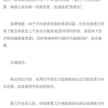
重，每隔几米掉落一块胶疙瘩，造成涂层“流星坑”。
批量报废：由于方向错误导致的厚薄问题，往往在收卷已经
卷了数百米甚至上千米后才被发现(需等溶剂挥发、涂层表干后
才能准确测量厚度)。此时整卷材料只能作为废膜回炉，损失惨
重。
正确做法：
每次拆旧刀前，先用记号笔在刀架侧面画出旧刀的安装方向
示意图，或直接用手机拍照留存。
新刀片在装入前，仔细查看刀片侧面的箭头标识或倒角方向