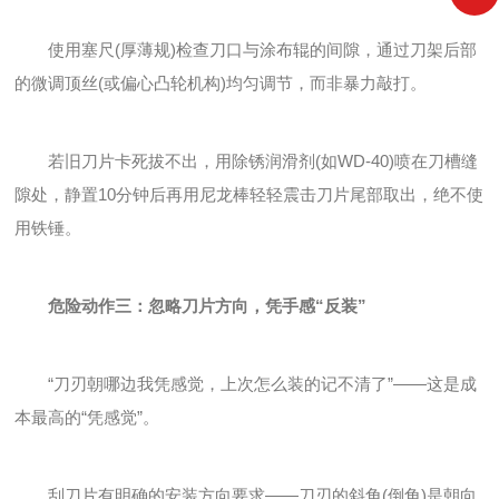
使用塞尺(厚薄规)检查刀口与涂布辊的间隙，通过刀架后部
的微调顶丝(或偏心凸轮机构)均匀调节，而非暴力敲打。
若旧刀片卡死拔不出，用除锈润滑剂(如WD-40)喷在刀槽缝
隙处，静置10分钟后再用尼龙棒轻轻震击刀片尾部取出，绝不使
用铁锤。
危险动作三：忽略刀片方向，凭手感“反装”
“刀刃朝哪边我凭感觉，上次怎么装的记不清了”——这是成
本最高的“凭感觉”。
刮刀片有明确的安装方向要求——刀刃的斜角(倒角)是朝向