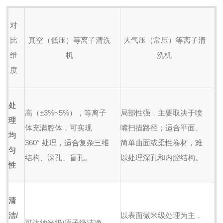
对
比
真空（低压）等离子清洗
大气压（常压）等离子清
维
机
洗机
度
处
高（±3%~5%），等离子
局部性强，主要取决于喷
理
体充满腔体，可实现
嘴扫描路径；适合平面、
均
360° 处理，适合复杂三维
简单曲面或柔性卷材，难
匀
结构、深孔、盲孔。
以处理深孔和内腔结构。
性
清
洁/
以表面微米级处理为主，
可达纳米级/原子级洁净，