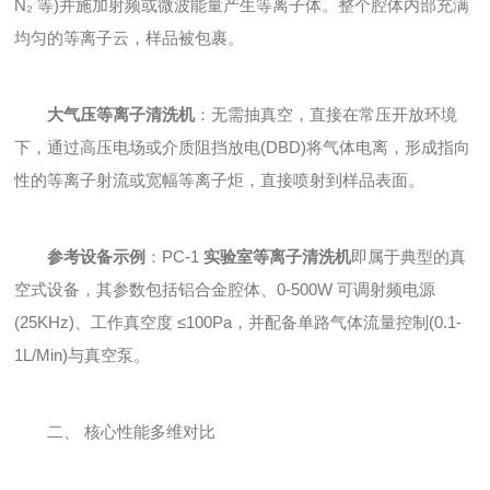
N₂ 等)并施加射频或微波能量产生等离子体。整个腔体内部充满
均匀的等离子云，样品被包裹。
大气压等离子清洗机
：无需抽真空，直接在常压开放环境
下，通过高压电场或介质阻挡放电(DBD)将气体电离，形成指向
性的等离子射流或宽幅等离子炬，直接喷射到样品表面。
参考设备示例
：PC-1
实验室等离子清洗机
即属于典型的真
空式设备，其参数包括铝合金腔体、0-500W 可调射频电源
(25KHz)、工作真空度 ≤100Pa，并配备单路气体流量控制(0.1-
1L/Min)与真空泵。
二、 核心性能多维对比