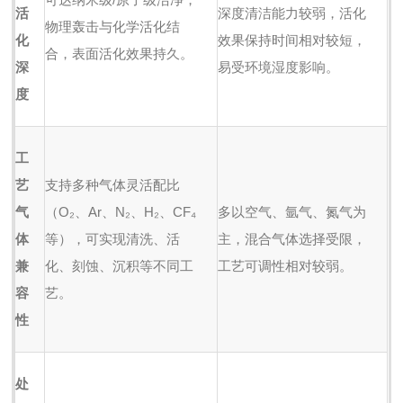
活
深度清洁能力较弱，活化
物理轰击与化学活化结
化
效果保持时间相对较短，
合，表面活化效果持久。
深
易受环境湿度影响。
度
工
艺
支持多种气体灵活配比
气
（O₂、Ar、N₂、H₂、CF₄
多以空气、氩气、氮气为
体
等），可实现清洗、活
主，混合气体选择受限，
兼
化、刻蚀、沉积等不同工
工艺可调性相对较弱。
容
艺。
性
处