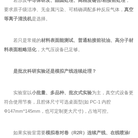
若涉及
半导体研发、晶圆处理、高精度键合/粘接前处理
，
要求原子级洁净、无金属污染、可精确调配多种反应气体，
真空
等离子清洗机
是选择。
若只是常规的
材料表面能测试、普通粘接前祛油、高分子材
料表面粗略活化
，大气压设备已足够。
是批次科研实验还是模拟产线连续处理？
实验室以
小批量、多品种、批次式实验
为主，真空式设备更
符合使用节奏，且腔体尺寸可选桌面型(如 PC-1 内腔
Φ147mm*145mm，也可定制更大尺寸)，占地可控。
如果实验室需要
模拟卷对卷（R2R）连续产线、在线喷涂/