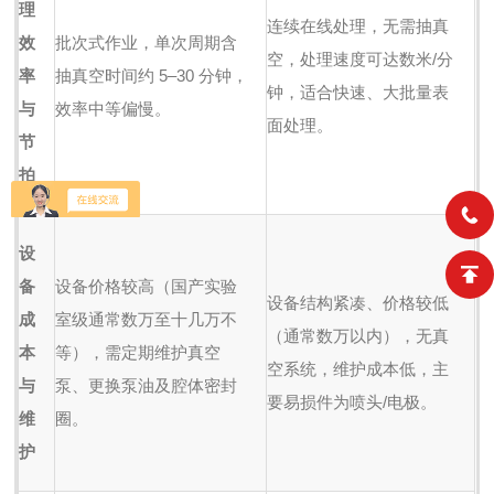
理
连续在线处理，无需抽真
效
批次式作业，单次周期含
空，处理速度可达数米/分
率
抽真空时间约 5–30 分钟，
钟，适合快速、大批量表
与
效率中等偏慢。
面处理。
节
拍
设
备
设备价格较高（国产实验
设备结构紧凑、价格较低
成
室级通常数万至十几万不
（通常数万以内），无真
本
等），需定期维护真空
空系统，维护成本低，主
与
泵、更换泵油及腔体密封
要易损件为喷头/电极。
维
圈。
护