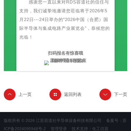
感谢您一直以来对RDS容道社的信任与
支持，我们诚挚地邀请您莅临将于2026年5
月22日---24日举办的“2026中国（合肥）国
际半导体与集成电路产业展览会"，恭候您的
光临！
扫码报名有惊喜哦
返回列表
版权所有 © 2026 江苏容道社半导体设备科技有限公司 备案号：
苏
ICP备2024095948号-2
管理登录
技术支持：
化工仪器