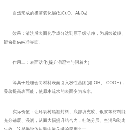
自然形成的极薄氧化层(如CuO、Al₂O₃)
效果：清洗后表面化学成分达到原子级洁净，为后续镀膜、
键合提供纯净界面。
作用二：表面活化(提升润湿性与附着力)
等离子处理会向材料表面引入极性基团(如-OH、-COOH)，
显著提高表面能，使原本疏水的表面变为亲水。
实际价值：让环氧树脂塑封料、底部填充胶、银浆等材料能
充分铺展、浸润，从而大幅提升结合力，杜绝分层、空洞和剥离
失效。这是半导体封装中最关键的应用之一。