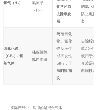
氢气（H₂）
氢原子
化学还原
的氧化膜，
（H·）
去除氧化
防止电性不
层
良
与硅氧化
物、氮化
去除腔体内
四氟化碳
物反应生
壁沉积物，
强腐蚀性
（CF₄）/ 氟
成挥发性
或用于特定
氟自由基
基气体
SiF₄，
干
介质层的各
法刻蚀/清
向同性清洗
洗
实际产线中，常用的是混合气体：