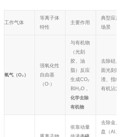
等离子体
典型应用
工作气体
主要作用
特性
场景
与有机物
（光刻
胶、油
去除硅片表
强氧化性
脂）反应
面光刻胶残
氧气（O₂）
自由基
生成CO₂
渣、指纹、
（O·）
和H₂O，
有机沾污
化学去除
有机物
去除金属焊
依靠动量
盘（Al、
重离子物
传递
击碎