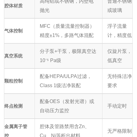
高纯铝或不锈钢，内壁电
普通不锈钢
腔体材质
抛光
或玻璃
MFC（质量流量控制器）
浮子流量
气体控制
精度±1%，多路气体混配
计，精度低
分子泵+干泵，极限真空达
仅旋片泵，
真空系统
10⁻⁵ Pa级
低真空
配备HEPA/ULPA过滤，
无特殊洁净
颗粒控制
Class 1级洁净装配
要求
配备OES（发射光谱）或
终点检测
手动定时
自动压力监控
金属离子管
腔体及管路禁用含Zn、
无严格限制
控
Cu、Ni等析出材料