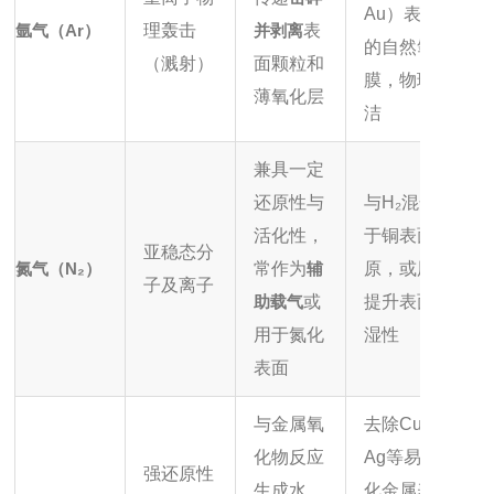
Au）表面
氩气（Ar）
理轰击
并剥离
表
的自然氧化
（溅射）
面颗粒和
膜，物理清
薄氧化层
洁
兼具一定
还原性与
与H₂混合用
活化性，
于铜表面还
亚稳态分
氮气（N₂）
常作为
辅
原，或用于
子及离子
助载气
或
提升表面润
用于氮化
湿性
表面
与金属氧
去除Cu、
化物反应
Ag等易氧
强还原性
生成水，
化金属表面