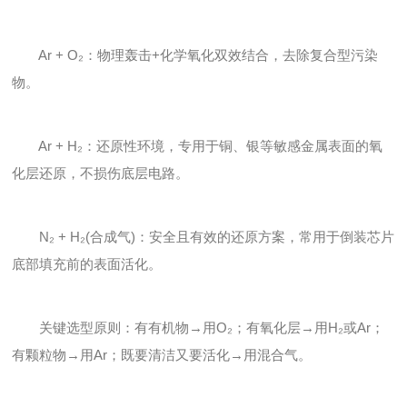
Ar + O₂：物理轰击+化学氧化双效结合，去除复合型污染
物。
Ar + H₂：还原性环境，专用于铜、银等敏感金属表面的氧
化层还原，不损伤底层电路。
N₂ + H₂(合成气)：安全且有效的还原方案，常用于倒装芯片
底部填充前的表面活化。
关键选型原则：有有机物→用O₂；有氧化层→用H₂或Ar；
有颗粒物→用Ar；既要清洁又要活化→用混合气。