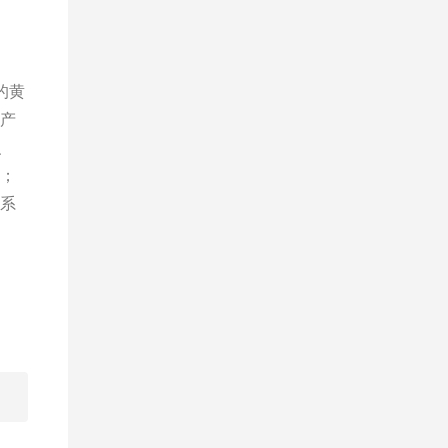
的黄
与产
、
求；
一系