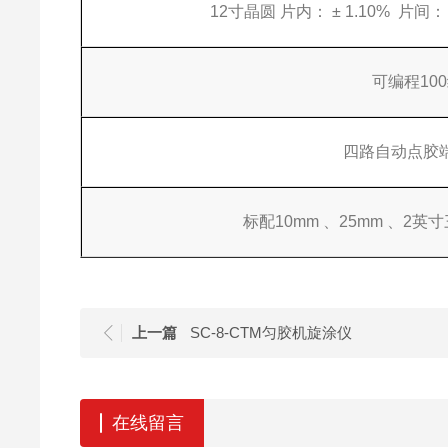
12寸晶圆 片内： ± 1.10% 片间： ±
可编程10
四路自动点胶
标配10mm 、25mm 、
上一篇
SC-8-CTM匀胶机旋涂仪
在线留言