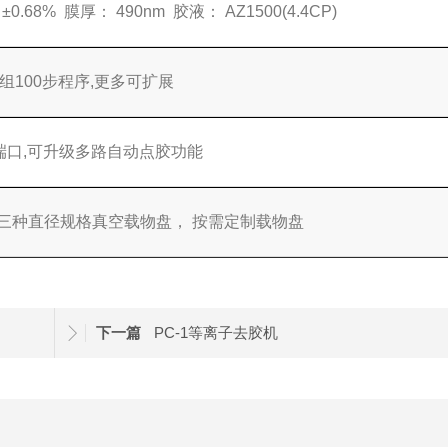
0.68% 膜厚： 490nm 胶液： AZ1500(4.4CP)
0组100步程序,更多可扩展
端口,可升级多路自动点胶功能
2英寸三种直径规格真空载物盘， 按需定制载物盘
下一篇
PC-1等离子去胶机