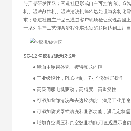
与产品研发团队；容道社已形成自主可控的I线、G
机、湿法刻蚀机、湿法清洗机等冷热处理与客制化
求；容道社自主产品已通过客户现场验证实现晶圆
一系列生产工艺链条流程化实现缺陷联防达到工厂
SC-12 匀胶机/旋涂仪
说明
● 镜面不锈钢外壳，镀特氟龙内腔
● 工业级设计，PLC控制、7寸全彩触屏操作
● 高级伺服电机驱动，高精度、高重复性
● 可添加背部清洗和去边胶功能，满足工业用途
● 可添加防溅罩式清洗和显影功能，满足定制需
● 增加真空调压和真空数显功能,可直观显示当