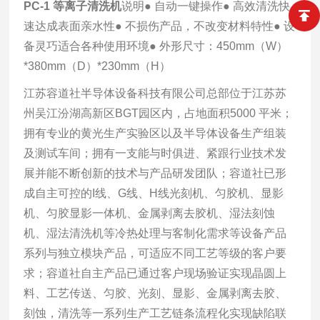
PC-1
等离子清洗机
说明
● 自动一键操作
● 高效清洗快
速达成表面亲水性
● 不损伤产品，不改变材料特性
● 设
备灵巧适合各种使用环境
● 外形尺寸：450mm（W）
*380mm（D）*230mm（H）
江苏容道社半导体设备科技有限公司总部位于江苏苏
州吴江汾湖高新区BGT园区内，占地面积5000 平米；
拥有专业的黄光生产实验区以及半导体设备生产组装
及测试车间；拥有一支能与时俱进、紧跟行业技术发
展并能不断创新的技术与产品研发团队；容道社已形
成自主可控的I线、G线、H线光刻机、匀胶机、显影
机、匀胶显影一体机、金属剥离去胶机、湿法刻蚀
机、湿法清洗机等冷热处理与客制化需求等设备产品
系列与独立模块产品，可适应不同工艺等级的客户要
求；容道社自主产品已通过客户现场验证实现晶圆上
料、工艺传送、匀胶、光刻、显影、金属剥离去胶、
刻蚀，清洗等一系列生产工艺链条流程化实现缺陷联