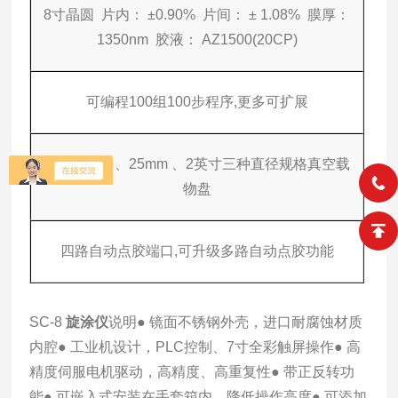
8寸晶圆 片内： ±0.90% 片间： ± 1.08% 膜厚：
1350nm 胶液： AZ1500(20CP)
可编程100组100步程序,更多可扩展
标配10mm 、25mm 、2英寸三种直径规格真空载
物盘
四路自动点胶端口,可升级多路自动点胶功能
SC-8
旋涂仪
说明
● 镜面不锈钢外壳，进口耐腐蚀材质
内腔
● 工业机设计，PLC控制、7寸全彩触屏操作
● 高
精度伺服电机驱动，高精度、高重复性
● 带正反转功
能
● 可嵌入式安装在手套箱内，降低操作高度
● 可添加