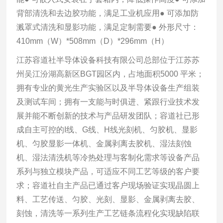
背部清洗和去边胶功能，满足工业机应用
● 可添加防
溅罩式清洗和显影功能，满足定制需要
● 外形尺寸：
410mm（W）*508mm（D）*296mm（H）
江苏容道社半导体设备科技有限公司总部位于江苏苏
州吴江汾湖高新区BGT园区内，占地面积5000 平米；
拥有专业的黄光生产实验区以及半导体设备生产组装
及测试车间；拥有一支能与时俱进、紧跟行业技术发
展并能不断创新的技术与产品研发团队；容道社已形
成自主可控的I线、G线、H线光刻机、匀胶机、显影
机、匀胶显影一体机、金属剥离去胶机、湿法刻蚀
机、湿法清洗机等冷热处理与客制化需求等设备产品
系列与独立模块产品，可适应不同工艺等级的客户要
求；容道社自主产品已通过客户现场验证实现晶圆上
料、工艺传送、匀胶、光刻、显影、金属剥离去胶、
刻蚀，清洗等一系列生产工艺链条流程化实现缺陷联