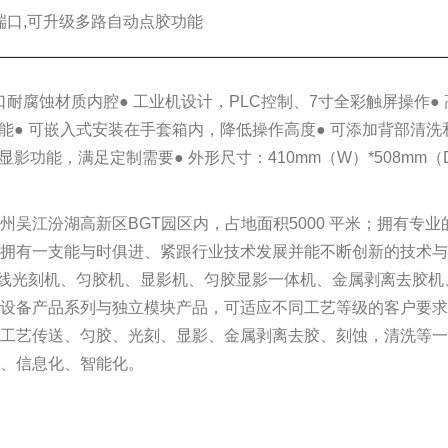
端口,可升级多路自动点胶功能
口耐腐蚀材质内腔
● 工业机设计，PLC控制、7寸全彩触屏操作
●
功能
● 可嵌入式安装在手套箱内，降低操作高度
● 可添加背部清洗
和显影功能，满足定制需要
● 外形尺寸：410mm（W）*508mm（
吴江汾湖高新区BGT园区内，占地面积5000 平米；拥有专业
；拥有一支能与时俱进、紧跟行业技术发展并能不断创新的技术
H线光刻机、匀胶机、显影机、匀胶显影一体机、金属剥离去胶机
等设备产品系列与独立模块产品，可适应不同工艺等级的客户要
、工艺传送、匀胶、光刻、显影、金属剥离去胶、刻蚀，清洗等
化、信息化、智能化。