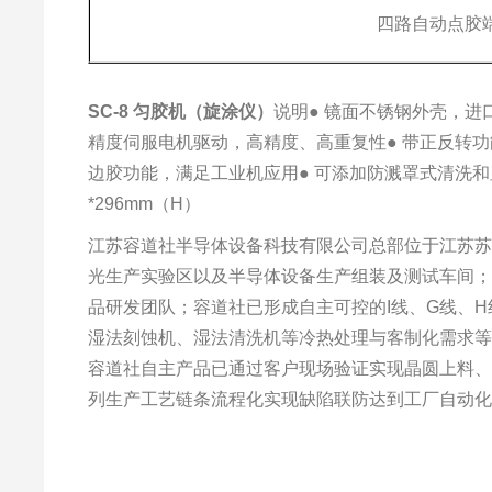
四路自动点胶
SC-8 匀胶机（旋涂仪）
说明
● 镜面不锈钢外壳，进
精度伺服电机驱动，高精度、高重复性
● 带正反转
边胶功能，满足工业机应用
● 可添加防溅罩式清洗
*296mm（H）
江苏容道社半导体设备科技有限公司总部位于江苏苏州
光生产实验区以及半导体设备生产组装及测试车间
品研发团队；容道社已形成自主可控的I线、G线、
湿法刻蚀机、湿法清洗机等冷热处理与客制化需求
容道社自主产品已通过客户现场验证实现晶圆上料
列生产工艺链条流程化实现缺陷联防达到工厂自动