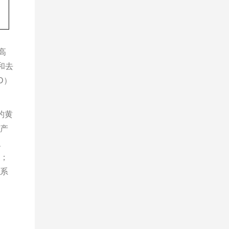
 高
和去
D）
的黄
与产
、
求；
一系