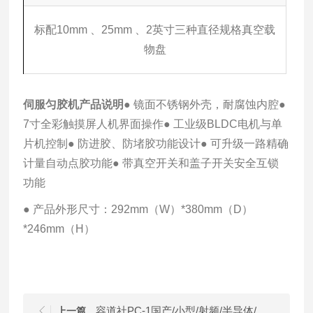
标配10mm 、25mm 、2英寸三种直径规格真空载
物盘
伺服匀胶机
产品说明
● 镜面不锈钢外壳，耐腐蚀内腔
●
7寸全彩触摸屏人机界面操作
● 工业级BLDC电机与单
片机控制
● 防进胶、防堵胶功能设计
● 可升级一路精确
计量自动点胶功能
● 带真空开关和盖子开关安全互锁
功能
● 产品外形尺寸：292mm（W）*380mm（D）
*246mm（H）
容道社PC-1国产/小型/射频/半导体/实验室/真空等离子清洗机
上一篇