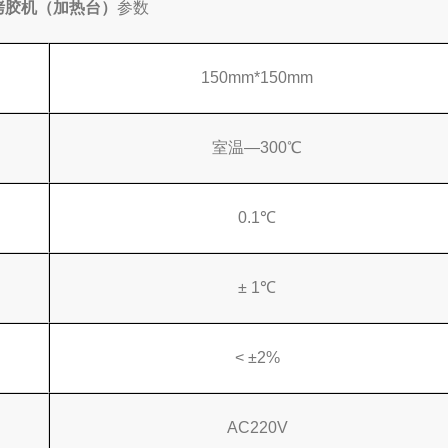
1 烤胶机（加热台）
参数
150mm*150mm
室温—300℃
0.1℃
± 1℃
< ±2%
AC220V