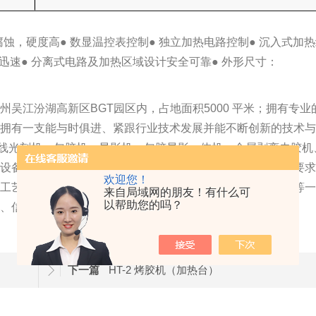
腐蚀，硬度高
● 数显温控表控制
● 独立加热电路控制
● 沉入式加
温迅速
● 分离式电路及加热区域设计安全可靠
● 外形尺寸：
吴江汾湖高新区BGT园区内，占地面积5000 平米；拥有专业
；拥有一支能与时俱进、紧跟行业技术发展并能不断创新的技术
H线光刻机、匀胶机、显影机、匀胶显影一体机、金属剥离去胶机
等设备产品系列与独立模块产品，可适应不同工艺等级的客户要
欢迎您！
、工艺传送、匀胶、光刻、显影、金属剥离去胶、刻蚀，清洗等
来自局域网的朋友！有什么可
以帮助您的吗？
化、信息化、智能化。
下一篇
HT-2 烤胶机（加热台）