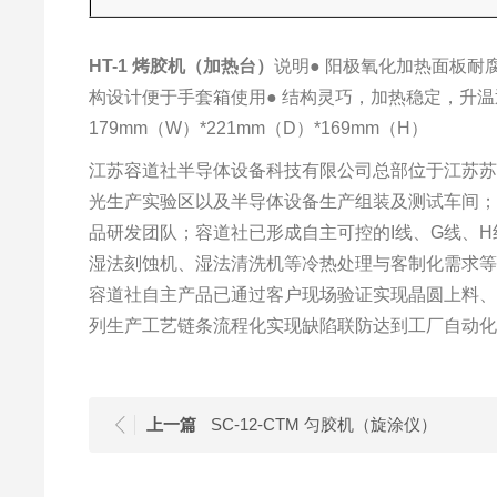
HT-1 烤胶机（加热台）
说明
● 阳极氧化加热面板耐
构设计便于手套箱使用
● 结构灵巧，加热稳定，升
179mm（W）*221mm（D）*169mm（H）
江苏容道社半导体设备科技有限公司总部位于江苏苏州
光生产实验区以及半导体设备生产组装及测试车间
品研发团队；容道社已形成自主可控的I线、G线、
湿法刻蚀机、湿法清洗机等冷热处理与客制化需求
容道社自主产品已通过客户现场验证实现晶圆上料
列生产工艺链条流程化实现缺陷联防达到工厂自动
上一篇
SC-12-CTM 匀胶机（旋涂仪）