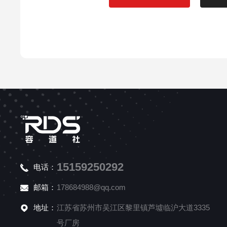
15159250292
电话：
邮箱：
178684988@qq.com
地址：
江苏省苏州市吴江区黎里镇芦墟临沪大道3335
号厂房