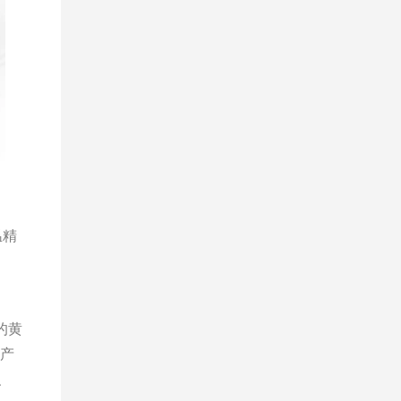
温精
的黄
与产
、