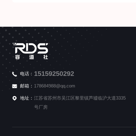
15159250292
电话：
邮箱：
178684988@qq.com
地址：
江苏省苏州市吴江区黎里镇芦墟临沪大道3335
号厂房