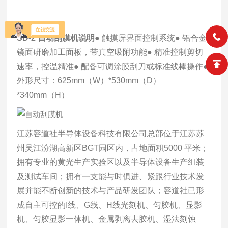
SD-2
自动刮膜机
说明
● 触摸屏界面控制系统
● 铝合金
镜面研磨加工面板，带真空吸附功能
● 精准控制剪切
速率，控温精准
● 配备可调涂膜刮刀或标准线棒操作
●
外形尺寸：625mm（W）*530mm（D）
*340mm（H）
江苏容道社半导体设备科技有限公司总部位于江苏苏
州吴江汾湖高新区BGT园区内，占地面积5000 平米；
拥有专业的黄光生产实验区以及半导体设备生产组装
及测试车间；拥有一支能与时俱进、紧跟行业技术发
展并能不断创新的技术与产品研发团队；容道社已形
成自主可控的I线、G线、H线光刻机、匀胶机、显影
机、匀胶显影一体机、金属剥离去胶机、湿法刻蚀