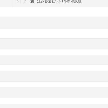
下一篇
江苏容道社SD-1小型涂膜机