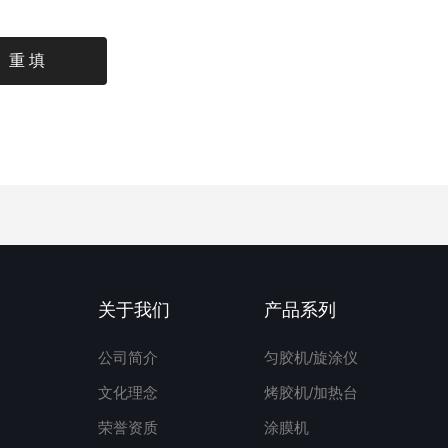
关于我们
产品系列
公司简介
匀胶机/旋涂仪
文化理念
烤胶机/加热台
荣誉资质
涂膜机