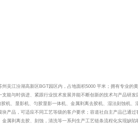
江汾湖高新区BGT园区内，占地面积5000 平米；拥有专业的
一支能与时俱进、紧跟行业技术发展并能不断创新的技术与产品研发
匀胶机、显影机、匀胶显影一体机、金属剥离去胶机、湿法刻蚀机、
模块产品，可适应不同工艺等级的客户要求；容道社自主产品已通过
、金属剥离去胶、刻蚀，清洗等一系列生产工艺链条流程化实现缺陷