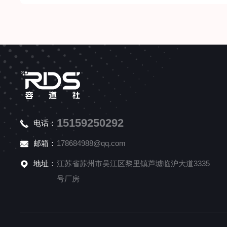
15159250292
电话：
邮箱：
178684988@qq.com
地址：
江苏省苏州市吴江区黎里镇芦墟临沪大道3335
号厂房