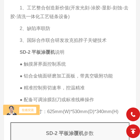
1、工艺整合创造新价值(开发光刻-涂胶-显影-刻蚀-去
胶-清洗一体化工艺链条设备)
2、缺陷率联防
3、国际合作联合研发攻克掐脖子关键技术
SD-2 平板涂覆机
说明
● 触摸屏界面控制系统
● 铝合金镜面研磨加工面板，带真空吸附功能
● 精准控制剪切速率，控温精准
● 配备可调涂膜刮刀或标准线棒操作
● 外形尺寸：625mm(W)*530mm(D)*340mm(H)
SD-2
平板涂覆机
参数